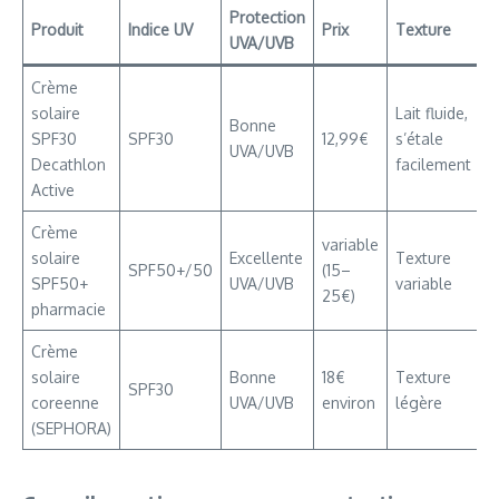
Protection
Produit
Indice UV
Prix
Texture
P
UVA/UVB
Crème
P
solaire
Lait fluide,
Bonne
f
SPF30
SPF30
12,99€
s’étale
UVA/UVB
m
Decathlon
facilement
l
Active
Crème
P
variable
solaire
Excellente
Texture
r
SPF50+/50
(15–
SPF50+
UVA/UVB
variable
c
25€)
pharmacie
é
Crème
F
solaire
Bonne
18€
Texture
t
SPF30
coreenne
UVA/UVB
environ
légère
p
(SEPHORA)
d