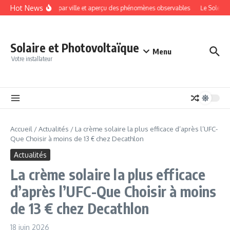
Aller au contenu
Hot News
t : horaires détaillés par ville et aperçu des phénomènes observables
Le Soleil p
Solaire et Photovoltaïque
Menu
Votre installateur
Accueil
/
Actualités
/
La crème solaire la plus efficace d’après l’UFC-
Que Choisir à moins de 13 € chez Decathlon
Actualités
La crème solaire la plus efficace
d’après l’UFC-Que Choisir à moins
de 13 € chez Decathlon
18 juin 2026