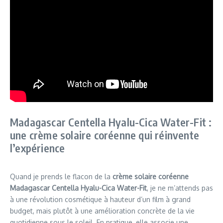
Madagascar Centella Hyalu-Cica Water-Fit :
une crème solaire coréenne qui réinvente
l’expérience
Quand je prends le flacon de la
crème solaire coréenne
Madagascar Centella Hyalu-Cica Water-Fit
, je ne m’attends pas
à une révolution cosmétique à hauteur d’un film à grand
budget, mais plutôt à une amélioration concrète de la vie
quotidienne sous le soleil. En pratique, elle associe une