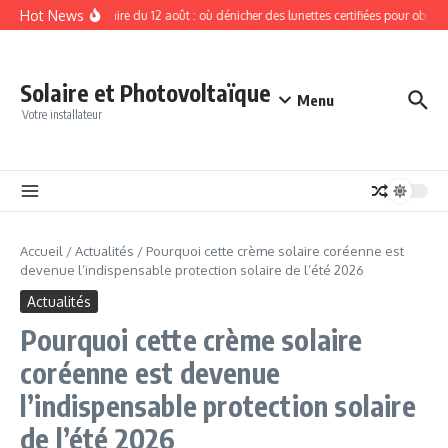
Aller au contenu
Hot News
Éclipse solaire du 12 août : où dénicher des lunettes certifiées pour observe
Solaire et Photovoltaïque
Menu
Votre installateur
Accueil
/
Actualités
/
Pourquoi cette crème solaire coréenne est
devenue l’indispensable protection solaire de l’été 2026
Actualités
Pourquoi cette crème solaire
coréenne est devenue
l’indispensable protection solaire
de l’été 2026