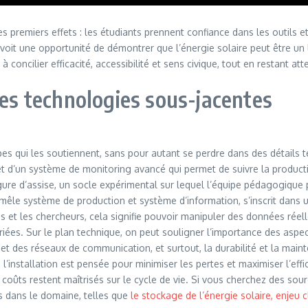
es premiers effets : les étudiants prennent confiance dans les outils 
oit une opportunité de démontrer que l’énergie solaire peut être un 
 concilier efficacité, accessibilité et sens civique, tout en restant at
les technologies sous-jacentes
ipes qui les soutiennent, sans pour autant se perdre dans des détails t
d’un système de monitoring avancé qui permet de suivre la production
gure d’assise, un socle expérimental sur lequel l’équipe pédagogique 
mêle système de production et système d’information, s’inscrit dans
e·s et les chercheurs, cela signifie pouvoir manipuler des données rée
riées. Sur le plan technique, on peut souligner l’importance des aspec
 et des réseaux de communication, et surtout, la durabilité et la mai
 l’installation est pensée pour minimiser les pertes et maximiser l’eff
s coûts restent maîtrisés sur le cycle de vie. Si vous cherchez des sou
s dans le domaine, telles que
le stockage de l’énergie solaire, enjeu c