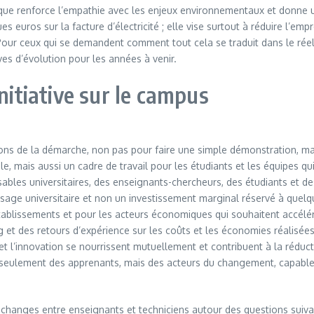
ue renforce l’empathie avec les enjeux environnementaux et donne un
uros sur la facture d’électricité ; elle vise surtout à réduire l’empr
our ceux qui se demandent comment tout cela se traduit dans le réel, l
es d’évolution pour les années à venir.
nitiative sur le campus
tions de la démarche, non pas pour faire une simple démonstration, mai
le, mais aussi un cadre de travail pour les étudiants et les équipes qui
les universitaires, des enseignants-chercheurs, des étudiants et des p
age universitaire et non un investissement marginal réservé à quelqu
ablissements et pour les acteurs économiques qui souhaitent accélérer 
et des retours d’expérience sur les coûts et les économies réalisées.
 et l’innovation se nourrissent mutuellement et contribuent à la rédu
pas seulement des apprenants, mais des acteurs du changement, capabl
 des échanges entre enseignants et techniciens autour des questions sui