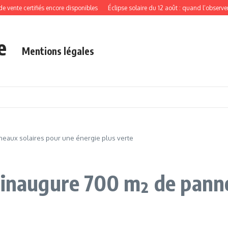
nte certifiés encore disponibles
Éclipse solaire du 12 août : quand l’observer et 
e
Mentions légales
nneaux solaires pour une énergie plus verte
 inaugure 700 m² de pann