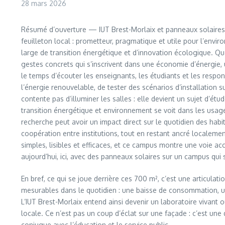
28 mars 2026
Résumé d’ouverture — IUT Brest-Morlaix et panneaux solaires 
feuilleton local : prometteur, pragmatique et utile pour l’env
large de transition énergétique et d’innovation écologique. Qua
gestes concrets qui s’inscrivent dans une économie d’énergie, 
le temps d’écouter les enseignants, les étudiants et les respon
l’énergie renouvelable, de tester des scénarios d’installation s
contente pas d’illuminer les salles : elle devient un sujet d’étu
transition énergétique et environnement se voit dans les usage
recherche peut avoir un impact direct sur le quotidien des habit
coopération entre institutions, tout en restant ancré localeme
simples, lisibles et efficaces, et ce campus montre une voie a
aujourd’hui, ici, avec des panneaux solaires sur un campus qui 
En bref, ce qui se joue derrière ces 700 m², c’est une articula
mesurables dans le quotidien : une baisse de consommation, un
L’IUT Brest-Morlaix entend ainsi devenir un laboratoire vivant
locale. Ce n’est pas un coup d’éclat sur une façade : c’est un
conjugue avec l’éducation et le service public.