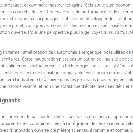
le stockage, et comment mesurer les gains réels sur le plan économ
ériences concrets, des méthodes de suivi de performance et des scénari
locaux et régionaux qui partagent l’objectif de développer des solutio
 de projet, vous pouvez consulter des ressources spécialisées et des
ion ouverte. Pour une perspective plus large, voyez aussi l’actualit
n terme : amélioration de l’autonomie énergétique, possibilités de te
s similaires. Cette inauguration n’est pas un but en soi, mais le poin
ent s’alimentent mutuellement. La technologie choisie, les systèmes 
ui envisageraient une transition comparable. Enfin, pour ceux qui s’int
e sera l’indicateur clé à suivre dans les prochains mois et années, af
ne histoire vivante, et non une statistique d’école, avec ses défis et 
eignants
ques prennent le pas sur les chiffres seuls. Les étudiants n’apprennent
mprendre les contraintes liées à l’intégration de l’énergie renouvelab
iatives d’innovation ouverte qui mêlent sciences, économie et communic