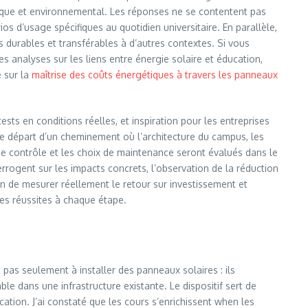
ique et environnemental. Les réponses ne se contentent pas
os d’usage spécifiques au quotidien universitaire. En parallèle,
ns durables et transférables à d’autres contextes. Si vous
 analyses sur les liens entre énergie solaire et éducation,
é sur la
maîtrise des coûts énergétiques à travers les panneaux
sts en conditions réelles, et inspiration pour les entreprises
t de départ d’un cheminement où l’architecture du campus, les
de contrôle et les choix de maintenance seront évalués dans le
errogent sur les impacts concrets, l’observation de la réduction
in de mesurer réellement le retour sur investissement et
ses réussites à chaque étape.
 pas seulement à installer des panneaux solaires : ils
le dans une infrastructure existante. Le dispositif sert de
ation. J’ai constaté que les cours s’enrichissent when les