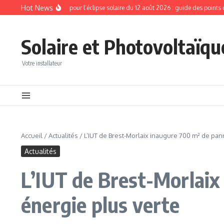
Aller au contenu
Hot News
s énigmes
Lunettes pour l’éclipse solaire du 12 août 2026 : guide des points de ve
Solaire et Photovoltaïqu
Votre installateur
Accueil
/
Actualités
/
L’IUT de Brest-Morlaix inaugure 700 m² de pa
Actualités
L’IUT de Brest-Morlaix
énergie plus verte