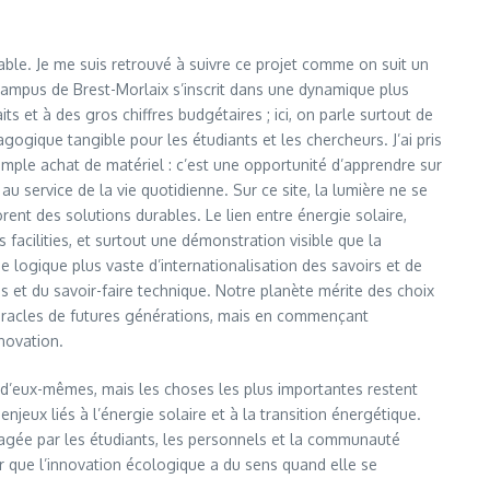
le. Je me suis retrouvé à suivre ce projet comme on suit un
 campus de Brest-Morlaix s’inscrit dans une dynamique plus
s et à des gros chiffres budgétaires ; ici, on parle surtout de
ogique tangible pour les étudiants et les chercheurs. J’ai pris
simple achat de matériel : c’est une opportunité d’apprendre sur
au service de la vie quotidienne. Sur ce site, la lumière ne se
orent des solutions durables. Le lien entre énergie solaire,
acilities, et surtout une démonstration visible que la
ne logique plus vaste d’internationalisation des savoirs et de
s et du savoir-faire technique. Notre planète mérite des choix
 miracles de futures générations, mais en commençant
nnovation.
nt d’eux-mêmes, mais les choses les plus importantes restent
ux liés à l’énergie solaire et à la transition énergétique.
rtagée par les étudiants, les personnels et la communauté
er que l’innovation écologique a du sens quand elle se