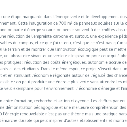
: une étape marquante dans l’énergie verte et le développement durab
ironnement. Cette inauguration de 700 m² de panneaux solaires sur le
nd on parle d’énergie solaire, on pense souvent à des chiffres abstrait
une réduction de l’empreinte carbone et, surtout, une expérience pédag
sables du campus, et ce que j’ai retenu, c’est que ce n’est pas qu’un 
ur le terrain et de montrer que l’innovation écologique peut se mettre 
de, un laboratoire vivant et un vecteur d’inspiration pour ceux qui élab
s pratiques : réduction des coûts énergétiques, autonomie accrue des f
ants et des étudiants. Dans le même esprit, ce projet s’inscrit dans u
nt et en stimulant l’économie régionale autour de l’égalité des chance
ccessible : on peut produire une énergie plus verte sans attendre les
se veut exemplaire pour l’environnement, l’ économie d’énergie et l’i
tion entre formation, recherche et action citoyenne. Les chiffres parle
e démonstration pédagogique et une meilleure compréhension des enje
 où l’énergie renouvelable n’est pas une théorie mais une pratique pa
e démarche durable qui peut inspirer d’autres établissements et montr