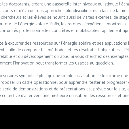
t les doctorants, créant une passerelle inter-niveaux qui stimule l’éch
 cours et d’évaluer des approches pluridisciplinaires allant de la mesu
hercheurs et les élèves se nourrit aussi de visites externes, de stage
our de l’énergie solaire. Enfin, les retours d’expérience montrent que ce
opportunités professionnelles concrètes et mobilisables rapidement apr
e à explorer des ressources sur l’énergie solaire et ses applications 
, afin de comparer les méthodes et les résultats. L’objectif est d’être
uvelable et du développement durable. Si vous cherchez des exemples
ment l’innovation peut transformer les usages au quotidien.
solaires symbolise plus qu’une simple installation : elle incarne un
 proposer un cadre opérationnel pour apprendre, tester et progresser 
e série de démonstrations et de présentations est prévue sur le site, 
collective d’aller vers une meilleure utilisation des ressources et un