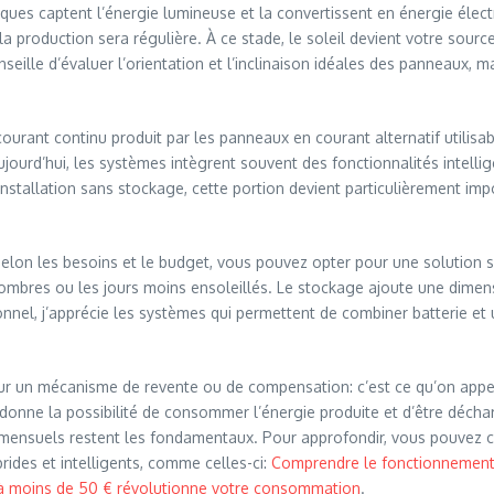
ques captent l’énergie lumineuse et la convertissent en énergie élect
production sera régulière. À ce stade, le soleil devient votre source
nseille d’évaluer l’orientation et l’inclinaison idéales des panneaux, 
ourant continu produit par les panneaux en courant alternatif utilisa
ourd’hui, les systèmes intègrent souvent des fonctionnalités intelli
nstallation sans stockage, cette portion devient particulièrement impo
 selon les besoins et le budget, vous pouvez opter pour une solution 
 sombres ou les jours moins ensoleillés. Le stockage ajoute une dimen
nnel, j’apprécie les systèmes qui permettent de combiner batterie et ut
ur un mécanisme de revente ou de compensation: c’est ce qu’on appel
e donne la possibilité de consommer l’énergie produite et d’être décha
 mensuels restent les fondamentaux. Pour approfondir, vous pouvez c
rides et intelligents, comme celles-ci:
Comprendre le fonctionnement 
à moins de 50 € révolutionne votre consommation
.