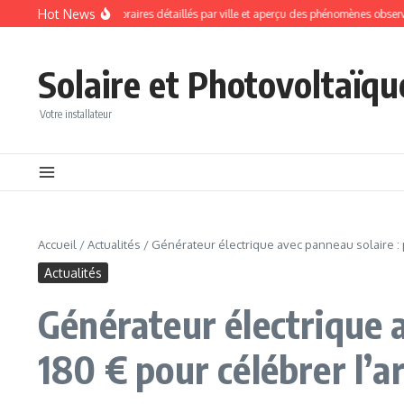
Aller au contenu
Hot News
 solaire du 12 août : horaires détaillés par ville et aperçu des phénomènes observabl
Solaire et Photovoltaïqu
Votre installateur
Accueil
/
Actualités
/
Générateur électrique avec panneau solaire : 
Actualités
Générateur électrique a
180 € pour célébrer l’a