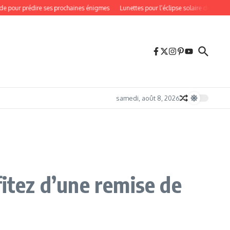
 pour prédire ses prochaines énigmes
Lunettes pour l’éclipse solaire du 12 août 2
samedi, août 8, 2026
fitez d’une remise de