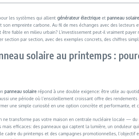
pour les systèmes qui allient
générateur électrique
et
panneau solair
 son empreinte carbone. Au fil de mes échanges avec des lecteurs et 
t être fiable en milieu urbain? L’investissement peut-il vraiment paye
uer section par section, avec des exemples concrets, des chiffres simpl
nneau solaire au printemps : pour
un
panneau solaire
répond à une double exigence: être utile au quotidi
ussi une période où l’ensoleillement croissant offre des rendements pl
er une simple curiosité en une option concrète et performante, et c’e
on ne transforme pas votre maison en centrale nucléaire locale — du
ais efficaces: des panneaux qui captent la lumière, un onduleur qui 
le cadre du printemps et des campagnes promotionnelles, l’objectif e