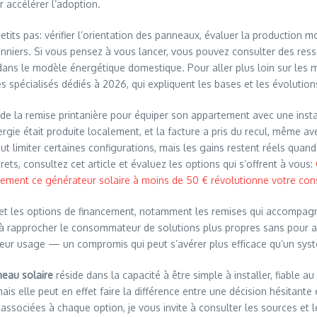
r accélérer l’adoption.
 petits pas: vérifier l’orientation des panneaux, évaluer la productio
nniers. Si vous pensez à vous lancer, vous pouvez consulter des resso
 dans le modèle énergétique domestique. Pour aller plus loin sur les m
 spécialisés dédiés à 2026, qui expliquent les bases et les évolutio
é de la remise printanière pour équiper son appartement avec une insta
rgie était produite localement, et la facture a pris du recul, même a
 limiter certaines configurations, mais les gains restent réels quand 
ts, consultez cet article et évaluez les options qui s’offrent à vous:
ement ce générateur solaire à moins de 50 € révolutionne votre c
 et les options de financement, notamment les remises qui accompagn
approcher le consommateur de solutions plus propres sans pour autant 
 leur usage — un compromis qui peut s’avérer plus efficace qu’un sys
eau solaire
réside dans la capacité à être simple à installer, fiable a
s elle peut en effet faire la différence entre une décision hésitante e
associées à chaque option, je vous invite à consulter les sources et l