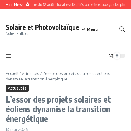
Aller au contenu
Hot News
Éclipse solaire du 12 août : horaires détaillés par ville et aperçu des phéno
Solaire et Photovoltaïque
Menu
Votre installateur
Accueil
/
Actualités
/
L’essor des projets solaires et éoliens
dynamise la transition énergétique
Actualités
L’essor des projets solaires et
éoliens dynamise la transition
énergétique
13 mai 2026