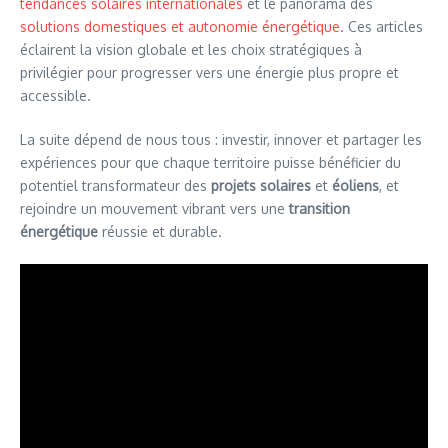
tendances solaires internationales
et le panorama des
solutions domestiques et autonomie énergétique
. Ces articles
éclairent la vision globale et les choix stratégiques à
privilégier pour progresser vers une énergie plus propre et
accessible.
La suite dépend de nous tous : investir, innover et partager les
expériences pour que chaque territoire puisse bénéficier du
potentiel transformateur des
projets solaires
et
éoliens
, et
rejoindre un mouvement vibrant vers une
transition
énergétique
réussie et durable.