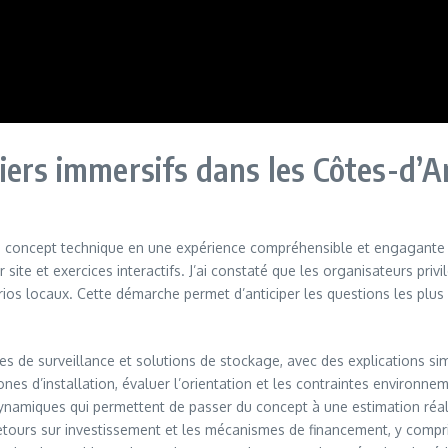
iers immersifs dans les Côtes-d’A
n concept technique en une expérience compréhensible et engagante 
r site et exercices interactifs. J’ai constaté que les organisateurs pri
arios locaux. Cette démarche permet d’anticiper les questions les plu
s de surveillance et solutions de stockage, avec des explications sim
es d’installation, évaluer l’orientation et les contraintes environne
dynamiques qui permettent de passer du concept à une estimation réa
retours sur investissement et les mécanismes de financement, y compris