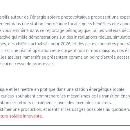
sifs autour de l’énergie solaire photovoltaïque proposent une expérien
ent dans une station énergétique locale, quels bénéfices elle apport
 Je vous emmène dans ce reportage pédagogique, où les visiteurs déco
teractive qui mêle démonstrations sur des installations réelles, simul
s, des chiffres actualisés pour 2026, et des pistes concrètes pour s’
: c’est une réalité opérationnelle qui peut nourrir nos maisons, nos éco
, les ateliers immersifs se présentent comme un point d’entrée access
e qui ne cesse de progresser.
ïque et les mettre en pratique dans une station énergétique locale.
 et curieux souhaitant comprendre les mécanismes de la transition éner
ulations et retours d’expérience, avec des exemples concrets.
estimer une production, et identifier les usages possibles au quotidien.
ôture solaire innovante
.