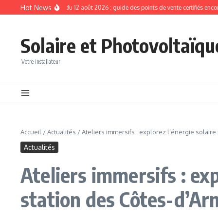
Aller au contenu
Hot News
our l’éclipse solaire du 12 août 2026 : guide des points de vente certifiés encore di
Solaire et Photovoltaïqu
Votre installateur
Accueil
/
Actualités
/
Ateliers immersifs : explorez l’énergie solai
Actualités
Ateliers immersifs : ex
station des Côtes-d’Ar