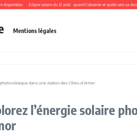
sponibles
Éclipse solaire du 12 août : quand l’observer et quelle sera sa durée exa
e
Mentions légales
re photovoltaïque dans une station des Côtes-d’Armor
plorez l’énergie solaire p
mor