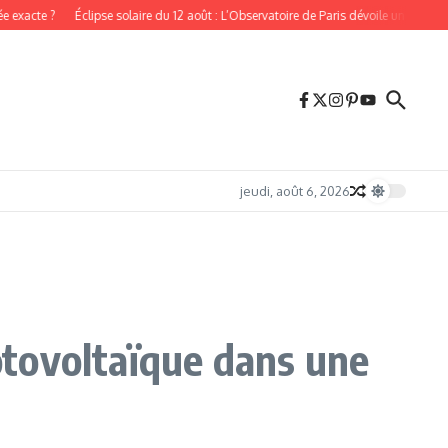
cte ?
Éclipse solaire du 12 août : L’Observatoire de Paris dévoile une carte intera
jeudi, août 6, 2026
hotovoltaïque dans une