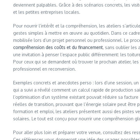
deviennent palpables. Grâce à des scénarios concrets, les visi
et les petites entreprises locales.
Pour nourrir l’intérêt et la compréhension, les ateliers s’articu
gestes simples à mettre en œuvre au quotidien. Dans ce cadre, 
mobilisée lors d’un projet personnel ou professionnel. Le proc
compréhension des coûts et du financement
, sans oublier les 
une invitation à penser l’espace public différemment: les toitur
Pour ceux qui se demandent où trouver le prochain atelier, les
professionnel en reconversion.
Exemples concrets et anecdotes perso : lors d’une session, un
qui a suivi a révélé comment un calcul rapide de production s
l’optimisation d’un système existant pouvait réduire sa factur
réelles de transition, prouvant que l’énergie solaire peut être
formation et emploi, les ateliers présentent aussi des pistes 
solaires. Le tout est conçu pour nourrir une compréhension glo
Pour aller plus loin et préparer votre venue, consultez des r
Ces références vous donneront une idée des usages possibles et