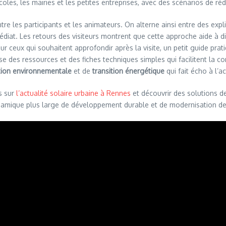
oles, les mairies et les petites entreprises, avec des scénarios de ré
tre les participants et les animateurs. On alterne ainsi entre des expl
at. Les retours des visiteurs montrent que cette approche aide à diss
ur ceux qui souhaitent approfondir après la visite, un petit guide pra
se des ressources et des fiches techniques simples qui facilitent la 
tion environnementale
et de
transition énergétique
qui fait écho à l’a
s sur
l’actualité solaire urbaine à Rennes
et découvrir des solutions 
amique plus large de développement durable et de modernisation des