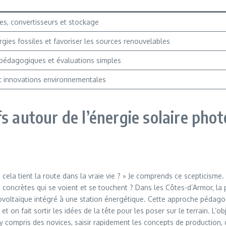
es, convertisseurs et stockage
gies fossiles et favoriser les sources renouvelables
 pédagogiques et évaluations simples
t innovations environnementales
s autour de l’énergie solaire phot
e cela tient la route dans la vraie vie ? » Je comprends ce scepticism
ncrètes qui se voient et se touchent ? Dans les Côtes-d’Armor, la pro
ovoltaïque intégré à une station énergétique. Cette approche pédago
on fait sortir les idées de la tête pour les poser sur le terrain. L’ob
s, y compris des novices, saisir rapidement les concepts de productio