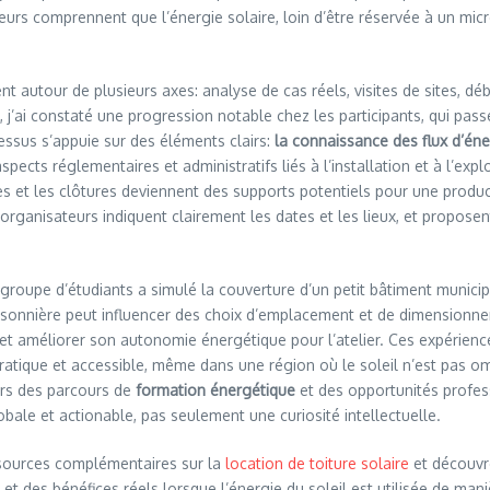
teurs comprennent que l’énergie solaire, loin d’être réservée à un mi
lent autour de plusieurs axes: analyse de cas réels, visites de sites, dé
j’ai constaté une progression notable chez les participants, qui pass
essus s’appuie sur des éléments clairs:
la connaissance des flux d’éne
aspects réglementaires et administratifs liés à l’installation et à l’e
es et les clôtures deviennent des supports potentiels pour une producti
 organisateurs indiquent clairement les dates et les lieux, et propo
 groupe d’étudiants a simulé la couverture d’un petit bâtiment munic
aisonnière peut influencer des choix d’emplacement et de dimensionne
e et améliorer son autonomie énergétique pour l’atelier. Ces expérienc
 pratique et accessible, même dans une région où le soleil n’est pas o
vers des parcours de
formation énergétique
et des opportunités professi
bale et actionable, pas seulement une curiosité intellectuelle.
essources complémentaires sur la
location de toiture solaire
et découvr
 des bénéfices réels lorsque l’énergie du soleil est utilisée de mani