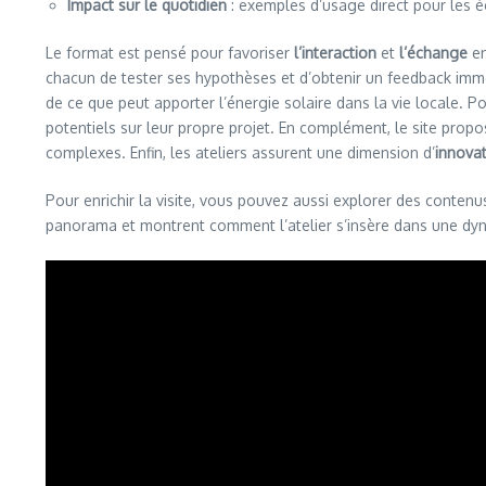
Impact sur le quotidien
: exemples d’usage direct pour les éc
Le format est pensé pour favoriser
l’interaction
et
l’échange
en
chacun de tester ses hypothèses et d’obtenir un feedback immédi
de ce que peut apporter l’énergie solaire dans la vie locale. Po
potentiels sur leur propre projet. En complément, le site propo
complexes. Enfin, les ateliers assurent une dimension d’
innova
Pour enrichir la visite, vous pouvez aussi explorer des contenu
panorama et montrent comment l’atelier s’insère dans une dyn